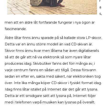
r
a
s,
men att en äldre låt fortfarande fungerar i nya ögon är
fascinerande.
Äldre låtar finns ännu sparade på så kallade stora LP-skivor.
Detta var en ännu större modell än vad CD-skivan är.
Skivor finns ännu kvar men
låtarna har även digitaliserats
så att de går att nå via elektronik så som nyare låtar
produceras idag. Skivbutiker fanns det förr många av, i
varje centrum fanns en sådan att tillgå. Dessa försvann
sedan en efter en, sakta med säkert, när elektroniken tog
över. Inte lika många köper CD-skivor i fysiskt format idag.
Idag finns låtar istället på Internet där det går att lyssna.
Detta är ett smidigare sätt att lyssna på, Internet följer
med i telefonen varpå musiken kan lyssnas på överallt.