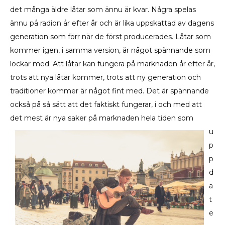
det många äldre låtar som ännu är kvar. Några spelas
ännu på radion år efter år och är lika uppskattad av dagens
generation som förr när de först producerades. Låtar som
kommer igen, i samma version, är något spännande som
lockar med. Att låtar kan fungera på marknaden år efter år,
trots att nya låtar kommer, trots att ny generation och
traditioner kommer är något fint med. Det är spännande
också på så sätt att det faktiskt fungerar, i och med att
det mest är nya saker på marknaden hela tid
en som
u
p
p
d
a
t
e