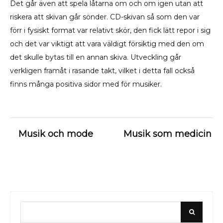
Det går även att spela låtarna om och om igen utan att
riskera att skivan går sönder. CD-skivan så som den var
förr i fysiskt format var relativt skör, den fick lätt repor i sig
och det var viktigt att vara väldigt försiktig med den om
det skulle bytas till en annan skiva. Utveckling går
verkligen framåt i rasande takt, vilket i detta fall också
finns många positiva sidor med för musiker.
Inläggsnavigering
Musik och mode
Musik som medicin
Search
Search
for: