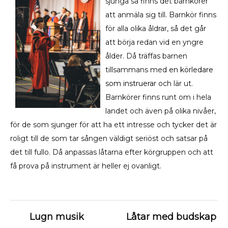
sjunga så finns det barnkörer
att anmäla sig till. Barnkör finns
för alla olika åldrar, så det går
att börja redan vid en yngre
ålder. Då träffas barnen
tillsammans med
en körledare
som instruerar
och lär ut.
Barnkörer finns runt om i hela
landet och även på olika nivåer,
för de som sjunger för att ha ett intresse och tycker det är
roligt till de som tar sången väldigt seriöst och satsar på
det till fullo. Då anpassas låtarna efter körgruppen och att
få prova på instrument är heller ej ovanligt.
Inläggsnavigering
Lugn musik
Låtar med budskap