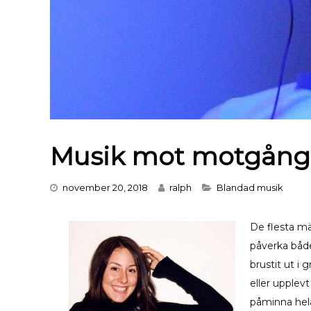
Musik mot motgång
Categories
november 20, 2018
ralph
Blandad musik
De flesta m
påverka både
brustit ut i
eller upplev
påminna hela