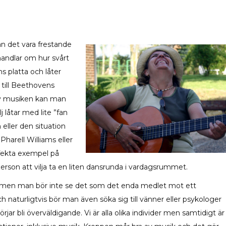
an det vara frestande
handlar om hur svårt
s platta och låter
r till Beethovens
 av musiken kan man
 låtar med lite ”fan
eller den situation
harell Williams eller
rfekta exempel på
rson att vilja ta en liten dansrunda i vardagsrummet.
 men man bör inte se det som det enda medlet mot ett
ch naturligtvis bör man även söka sig till vänner eller psykologer
r bli överväldigande. Vi är alla olika individer men samtidigt är