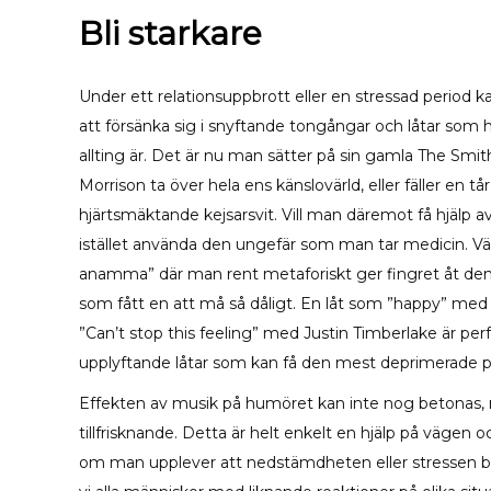
Bli starkare
Under ett relationsuppbrott eller en stressad period k
att försänka sig i snyftande tongångar och låtar som 
allting är. Det är nu man sätter på sin gamla The Smith
Morrison ta över hela ens känslovärld, eller fäller en tå
hjärtsmäktande kejsarsvit. Vill man däremot få hjälp
istället använda den ungefär som man tar medicin. Välj
anamma” där man rent metaforiskt ger fingret åt den 
som fått en att må så dåligt. En låt som ”happy” med P
”Can’t stop this feeling” med Justin Timberlake är pe
upplyftande låtar som kan få den mest deprimerade pe
Effekten av musik på humöret kan inte nog betonas,
tillfrisknande. Detta är helt enkelt en hjälp på vägen o
om man upplever att nedstämdheten eller stressen börja