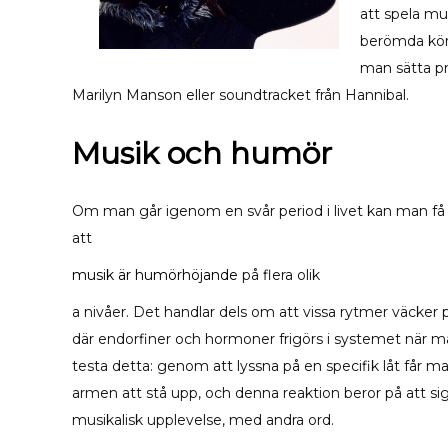
att spela mus
berömda kör
man sätta pr
Marilyn Manson eller soundtracket från Hannibal.
Musik och humör
Om man går igenom en svår period i livet kan man få m
att
musik är humörhöjande
på flera olik
a nivåer. Det handlar dels om att vissa rytmer väcker
där endorfiner och hormoner frigörs i systemet när ma
testa detta: genom att lyssna på en specifik låt får m
armen att stå upp, och denna reaktion beror på att si
musikalisk upplevelse, med andra ord.