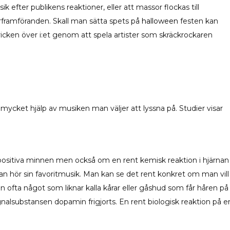
ik efter publikens reaktioner, eller att massor flockas till
framföranden. Skall man sätta spets på
halloween
festen kan
icken över i:et genom att spela artister som skräckrockaren
ycket hjälp av musiken man väljer att lyssna på. Studier visar
 positiva minnen men också om en rent kemisk reaktion i hjärnan
n hör sin favoritmusik. Man kan se det rent konkret om man vill
an ofta något som liknar kalla kårar eller gåshud som får håren på
gnalsubstansen dopamin frigjorts. En rent biologisk reaktion på e