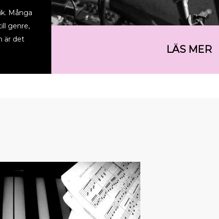
lik. Många
ill genre,
n är det