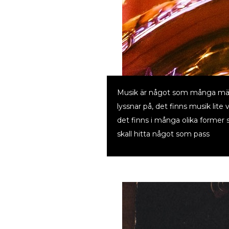
Musik är något som många mä
lyssnar på, det finns musik lite
det finns i många olika former s
skall hitta något som pass