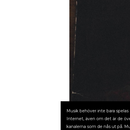
Musik behöver inte bara spelas 
Internet, även om det är de ö
kanalerna som de nås ut på. Mu