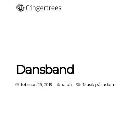
Skip
to
content
Dansband
Categories
februari 25, 2019
ralph
Musik på radion