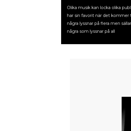
Olika musik kan locka olika pub
har sin favorit när det kommer t
några lyssnar på flera men sälla
några som lyssnar på all