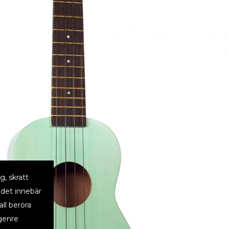
g, skratt
d det innebär
ll beröra
genre