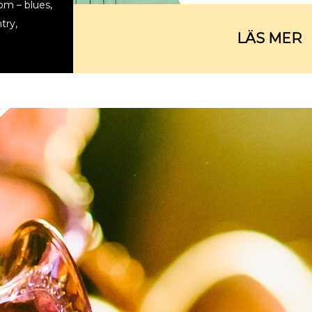
om – blues,
try,