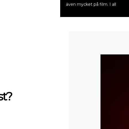
även mycket på film. I all
st?