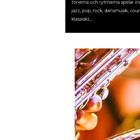
tonerna och rytmerna spelar in
jazz, pop, rock, dansmusik, coun
klassiskt,…