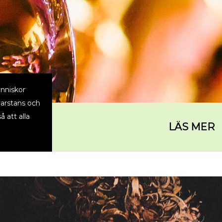
nniskor
 varstans och
å att alla