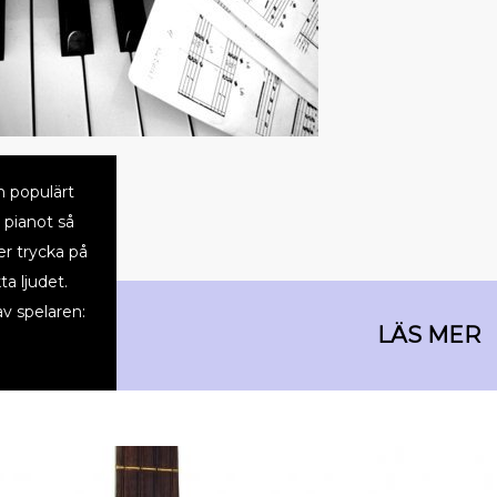
h populärt
 pianot så
er trycka på
ta ljudet.
v spelaren: