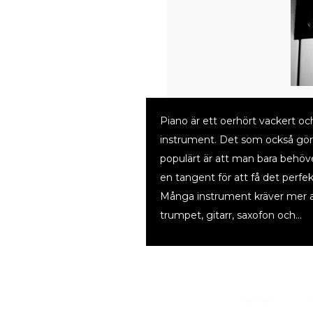
Piano är ett oerhört vackert oc
instrument. Det som också gör
populärt är att man bara behöv
en tangent för att få det perfek
Många instrument kräver mer a
trumpet, gitarr, saxofon och…