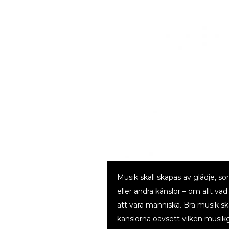
Musik skall skapas av glädje, sor
eller andra känslor – om allt va
att vara människa. Bra musik ska
känslorna oavsett vilken musik